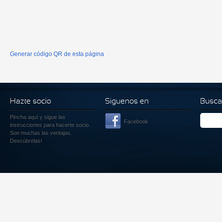
Generar código QR de esta página
Hazte socio
Siguenos en
Busca
Pincha aquí
y sigue las
Facebook
instrucciones para hacerte socio.
Son muchas las ventajas.
Descúbrelas!