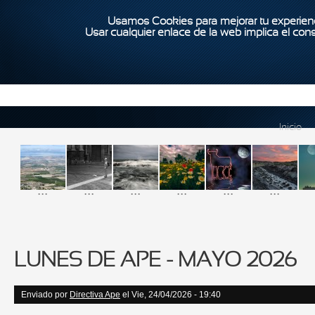
Usamos Cookies para mejorar tu experienc
Usar cualquier enlace de la web implica el con
Inicio
...
...
...
...
...
...
LUNES DE APE - MAYO 2026
Enviado por
Directiva Ape
el Vie, 24/04/2026 - 19:40