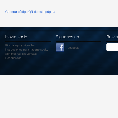
Generar código QR de esta página
Hazte socio
Siguenos en
Busca
Pincha aquí
y sigue las
Facebook
instrucciones para hacerte socio.
Son muchas las ventajas.
Descúbrelas!