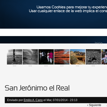
Usamos Cookies para mejorar tu experienc
Usar cualquier enlace de la web implica el con
Inicio
...
...
...
...
...
...
San Jerónimo el Real
Enviado por
Emilio A. Cano
el Mar, 07/01/2014 - 23:13
‹ Siguiente