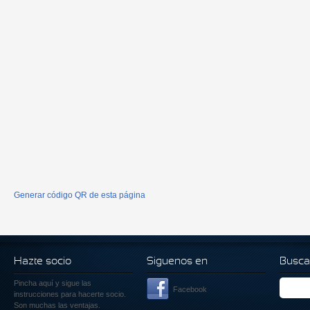
Generar código QR de esta página
Hazte socio
Siguenos en
Busca
Pincha aquí
y sigue las
Facebook
instrucciones para hacerte socio.
Son muchas las ventajas.