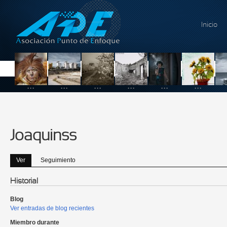
Pasar al contenido principal
Inicio
...
...
...
...
...
...
Joaquinss
Ver
(solapa activa)
Seguimiento
Solapas principales
Historial
Blog
Ver entradas de blog recientes
Miembro durante