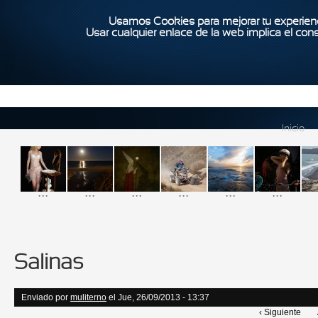
Usamos Cookies para mejorar tu experienc
Usar cualquier enlace de la web implica el con
Inicio
...
...
...
...
...
...
Salinas
Enviado por
muliterno
el Jue, 26/09/2013 - 13:37
‹ Siguiente