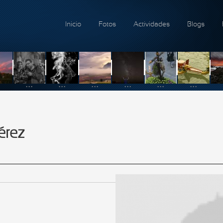
Inicio
Fotos
Actividades
Blogs
...
...
...
...
...
...
érez