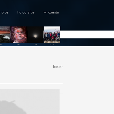
Foros
Fotógrafos
Mi cuenta
...
...
...
...
Inicio
Se encuentra usted
aquí