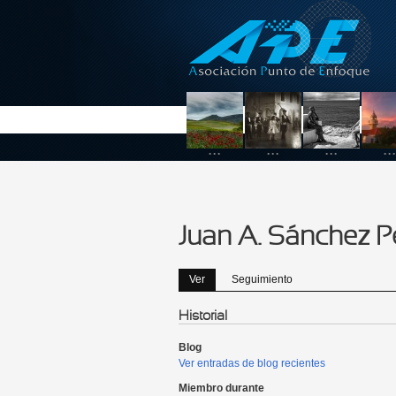
Pasar al contenido principal
...
...
...
...
Juan A. Sánchez P
Ver
(solapa activa)
Seguimiento
Solapas principales
Historial
Blog
Ver entradas de blog recientes
Miembro durante