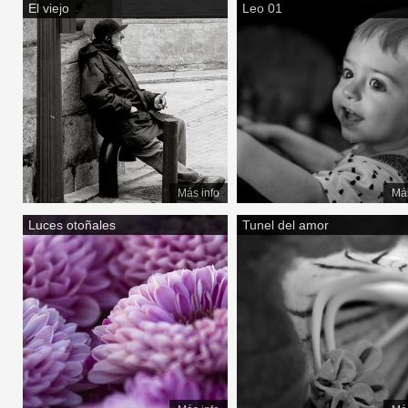
El viejo
Leo 01
Más info
Más
Luces otoñales
Tunel del amor