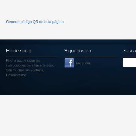
Generar código QR de esta página
Hazte socio
Siguenos en
Busca
Pincha aquí
y sigue las
Facebook
instrucciones para hacerte socio.
Son muchas las ventajas.
Descúbrelas!