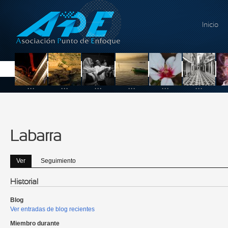
Pasar al contenido principal
Inicio
...
...
...
...
...
...
Labarra
Ver
(solapa activa)
Seguimiento
Solapas principales
Historial
Blog
Ver entradas de blog recientes
Miembro durante