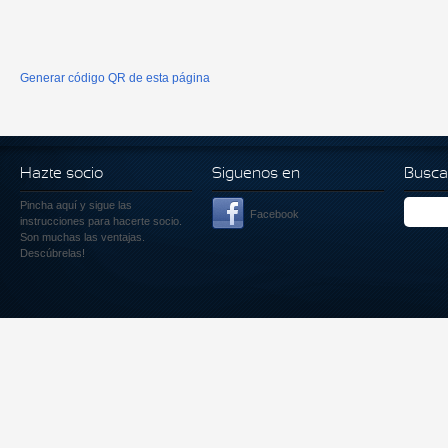
Generar código QR de esta página
Hazte socio
Siguenos en
Busca
Pincha aquí
y sigue las
Facebook
instrucciones para hacerte socio.
Son muchas las ventajas.
Descúbrelas!