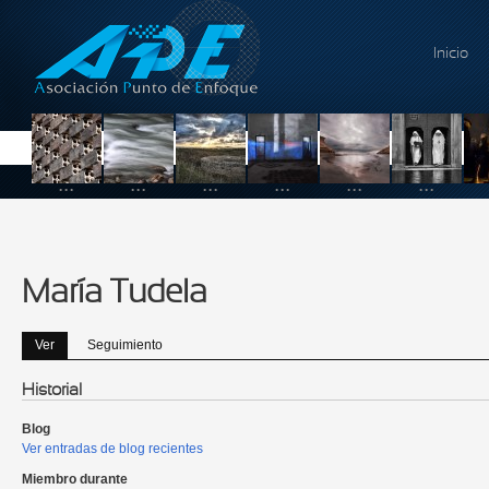
Pasar al contenido principal
Inicio
...
...
...
...
...
...
María Tudela
Ver
(solapa activa)
Seguimiento
Solapas principales
Historial
Blog
Ver entradas de blog recientes
Miembro durante