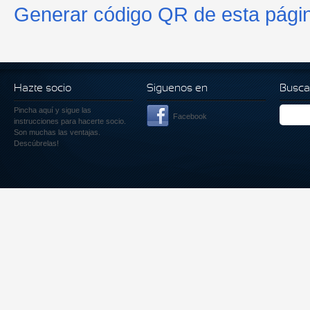
Generar código QR de esta pági
Hazte socio
Siguenos en
Busca
Pincha aquí
y sigue las
Facebook
instrucciones para hacerte socio.
Son muchas las ventajas.
Descúbrelas!