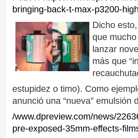
bringing-back-t-max-p3200-high
Dicho esto
que mucho l
lanzar nov
más que “i
recauchuta
estupidez o timo). Como ejempl
anunció una “nueva” emulsión d
/www.dpreview.com/news/22636
pre-exposed-35mm-effects-film