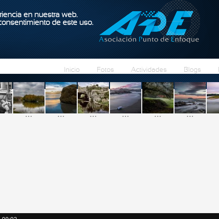
Pasar al contenido principal
iencia en nuestra web.
 consentimiento de este uso.
Inicio
Fotos
Actividades
Blogs
...
...
...
...
...
...