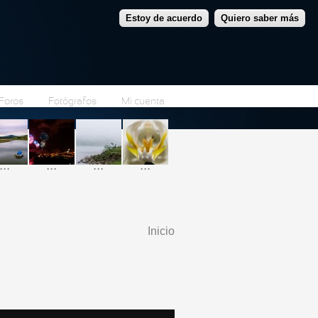
Estoy de acuerdo
Quiero saber más
Foros
Fotógrafos
Mi cuenta
...
...
...
...
Inicio
Se encuentra usted
aquí