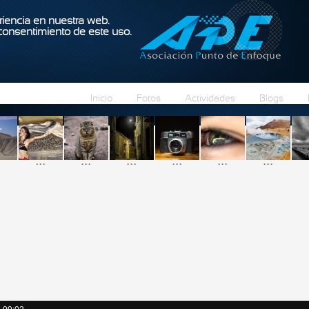
Pasar al contenido principal
iencia en nuestra web.
 consentimiento de este uso.
Inicio
Fotos
Actividades
Blogs
...
...
...
...
...
...