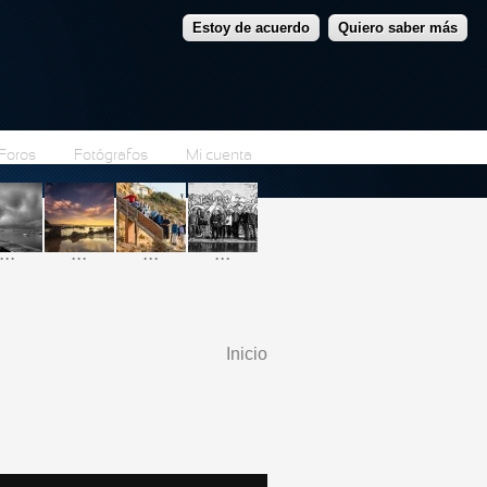
Estoy de acuerdo
Quiero saber más
Foros
Fotógrafos
Mi cuenta
...
...
...
...
Inicio
Se encuentra usted
aquí