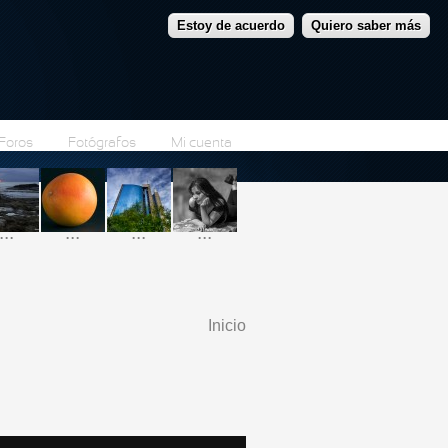
Estoy de acuerdo
Quiero saber más
Foros
Fotógrafos
Mi cuenta
...
...
...
...
Inicio
Se encuentra usted
aquí