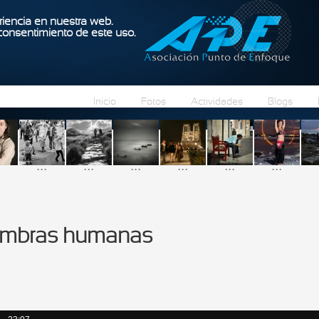
Pasar al contenido principal
iencia en nuestra web.
 consentimiento de este uso.
Inicio
Fotos
Actividades
Blogs
...
...
...
...
...
...
ombras humanas