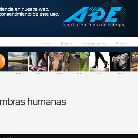
Pasar al contenido principal
iencia en nuestra web.
 consentimiento de este uso.
Inicio
Fotos
Actividades
Blogs
...
...
...
...
...
...
ombras humanas