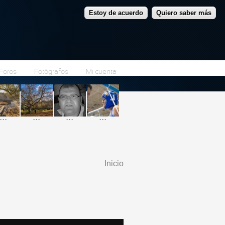
Estoy de acuerdo
Quiero saber más
Foros
Fotógrafos
Mi cuenta
...
...
...
...
Inicio
Se encuentra usted
aquí