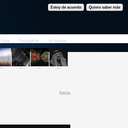
Estoy de acuerdo
Quiero saber más
Foros
Fotógrafos
Mi cuenta
...
...
...
...
Inicio
Se encuentra usted
aquí