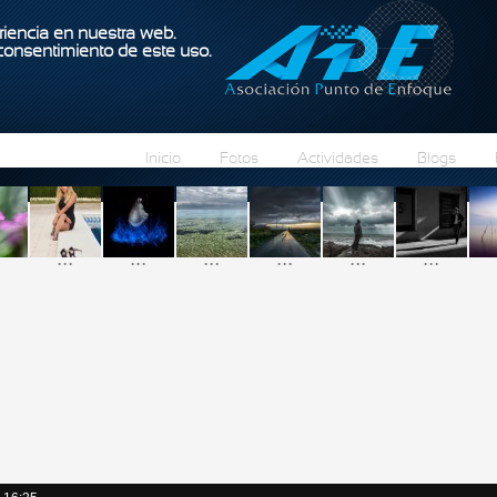
Pasar al contenido principal
iencia en nuestra web.
 consentimiento de este uso.
Inicio
Fotos
Actividades
Blogs
...
...
...
...
...
...