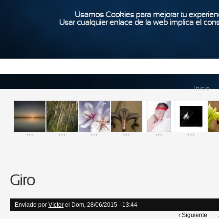
Usamos Cookies para mejorar tu experienc
Usar cualquier enlace de la web implica el con
Inicio
...
...
...
...
...
...
Giro
Enviado por
Víctor
el Dom, 28/06/2015 - 13:44
‹ Siguiente