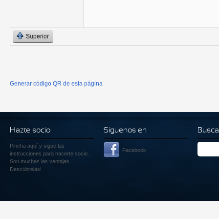
Superior
Generar código QR de esta página
Hazte socio
Siguenos en
Busca
Pincha aquí
y sigue las
Facebook
instrucciones para hacerte socio.
Son muchas las ventajas.
Descúbrelas!