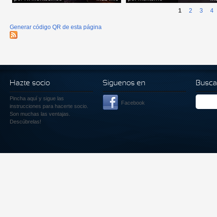
1
2
3
4
Generar código QR de esta página
Hazte socio
Siguenos en
Busca
Pincha aquí
y sigue las
Facebook
instrucciones para hacerte socio.
Son muchas las ventajas.
Descúbrelas!