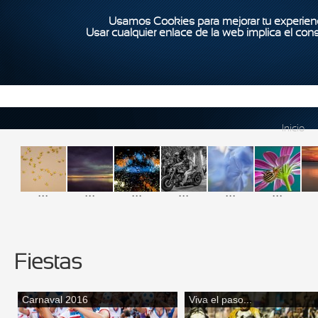
Usamos Cookies para mejorar tu experienc
Usar cualquier enlace de la web implica el con
Inicio
...
...
...
...
...
...
Fiestas
Carnaval 2016
Viva el paso...
Páginas