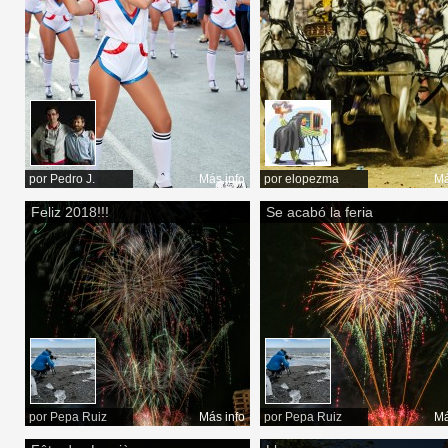
por
Pedro J.
Más info
por
elopezma
Má
Feliz 2018!!!
Se acabó la feria
por
Pepa Ruiz
Más info
por
Pepa Ruiz
Má