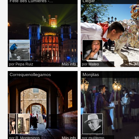
Fête des Lumières -...
Llegar
por
Pepa Ruiz
Más info
por
Mateo
Má
Correquenollegamos
Monjitas
por
R. Montesinos
Más info
por
muliterno
Má