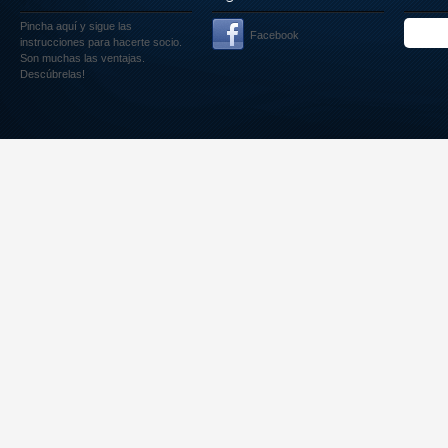
Pincha aquí
y sigue las
Facebook
instrucciones para hacerte socio.
Son muchas las ventajas.
Descúbrelas!