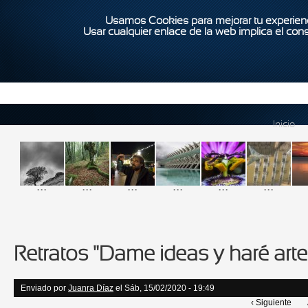
Usamos Cookies para mejorar tu experienc
Usar cualquier enlace de la web implica el con
Inicio
...
...
...
...
...
...
Retratos "Dame ideas y haré arte
Enviado por
Juanra Díaz
el Sáb, 15/02/2020 - 19:49
‹ Siguiente