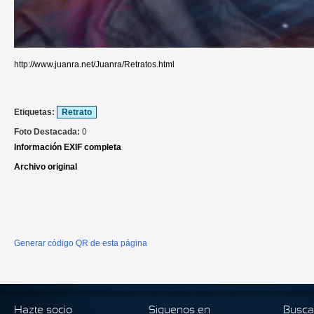
http://www.juanra.net/Juanra/Retratos.html
Etiquetas:
Retrato
Foto Destacada:
0
Información EXIF completa
Archivo original
Generar código QR de esta página
Hazte socio
Siguenos en
Busca