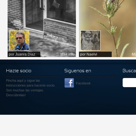
por
Juanra Díaz
Más info
por
Naelvi
Má
Hazte socio
Siguenos en
Busca
Pincha aquí
y sigue las
Facebook
instrucciones para hacerte socio.
Son muchas las ventajas.
Descúbrelas!