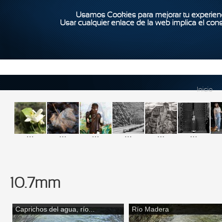
Usamos Cookies para mejorar tu experienc
Usar cualquier enlace de la web implica el con
Inicio
...
...
...
...
...
...
10.7mm
Caprichos del agua, río...
Río Madera