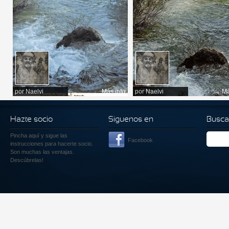
por
Naelvi
Más info
por
Naelvi
Má
Hazte socio
Siguenos en
Busca
Pincha aquí
y sigue las
Facebook
instrucciones para hacerte socio.
Son muchas las ventajas.
Descúbrelas!