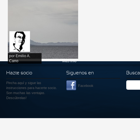
por
Emilio A.
Cano
Más info
Hazte socio
Siguenos en
Busca
Pincha aquí
y sigue las
Facebook
instrucciones para hacerte socio.
Son muchas las ventajas.
Descúbrelas!