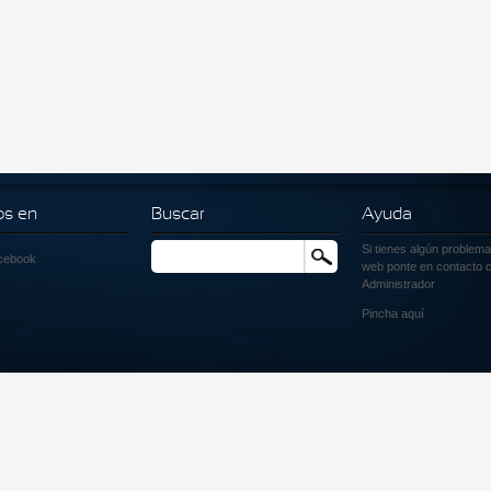
os en
Buscar
Ayuda
Si tienes algún problema
Buscar
cebook
web ponte en contacto c
Administrador
Pincha
aquí