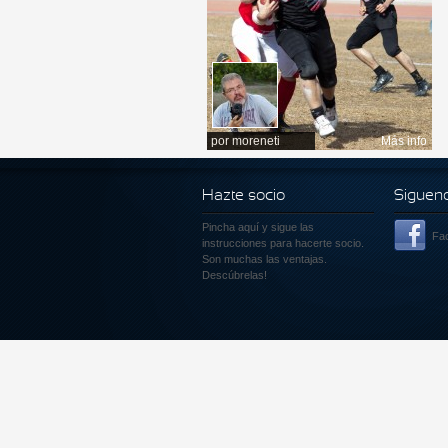
por
moreneti
Más info
Hazte socio
Siguen
Pincha aquí
y sigue las
Fa
instrucciones para hacerte socio.
Son muchas las ventajas.
Descúbrelas!