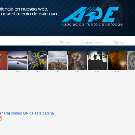
Pasar al contenido principal
iencia en nuestra web.
 consentimiento de este uso.
Inicio
Fotos
Actividades
Blogs
...
...
...
...
...
...
enerar código QR de esta página