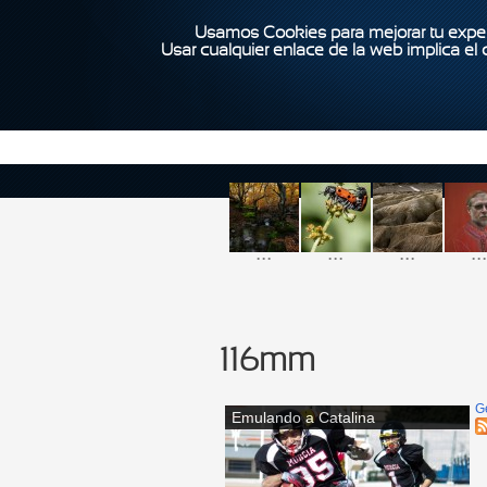
Usamos Cookies para mejorar tu exper
Usar cualquier enlace de la web implica el
...
...
...
...
116mm
G
Emulando a Catalina