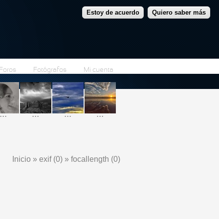
Estoy de acuerdo
Quiero saber más
Foros
Fotógrafos
Mi cuenta
...
...
...
...
Inicio
»
exif (0)
»
focallength (0)
Se encuentra usted aquí