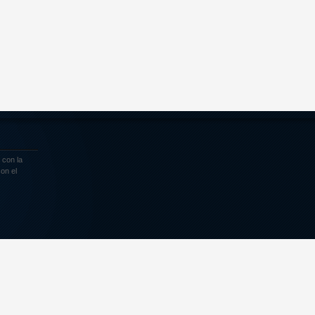
 con la
on el