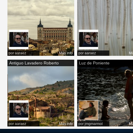
por
aaraez
Más info
por
aaraez
Má
Antiguo Lavadero Roberto
Luz de Poniente
por
aaraez
Más info
por
jmgmarmol
Má