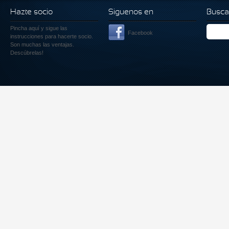
Hazte socio
Siguenos en
Busca
Pincha aquí
y sigue las
Facebook
instrucciones para hacerte socio.
Son muchas las ventajas.
Descúbrelas!