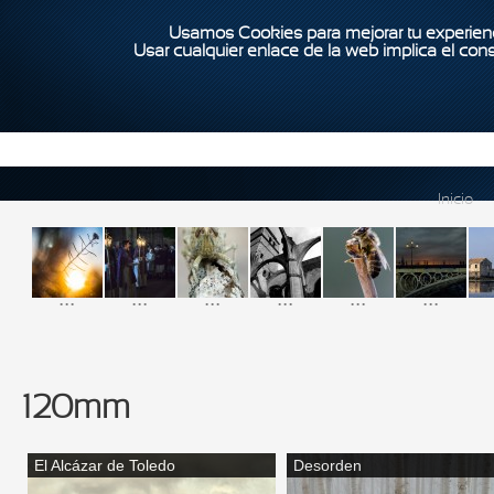
Usamos Cookies para mejorar tu experienc
Usar cualquier enlace de la web implica el con
Inicio
...
...
...
...
...
...
120mm
El Alcázar de Toledo
Desorden