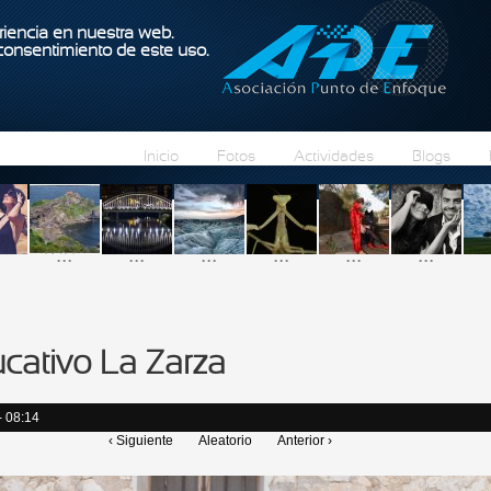
Pasar al contenido principal
iencia en nuestra web.
 consentimiento de este uso.
Inicio
Fotos
Actividades
Blogs
...
...
...
...
...
...
ucativo La Zarza
- 08:14
‹ Siguiente
Aleatorio
Anterior ›