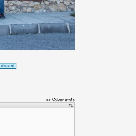
 disparó
<< Volver atrás
#1