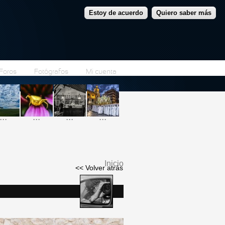
Estoy de acuerdo
Quiero saber más
Foros
Fotógrafos
Mi cuenta
...
...
...
...
Inicio
<< Volver atrás
Se encuentra usted
aquí