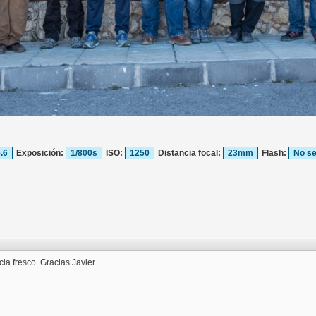
5.6
Exposición:
1/800s
ISO:
1250
Distancia focal:
23mm
Flash:
No se
ia fresco. Gracias Javier.