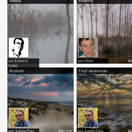
Niebla
invierno
por
Emilio A.
por
Víctor
Má
Cano
Más info
Acotado
Flojo amanecer
por
Juanra Díaz
Más info
por
Juanra Díaz
Má