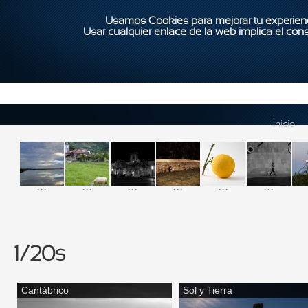
Usamos Cookies para mejorar tu experienc
Usar cualquier enlace de la web implica el con
Inicio
...
...
...
...
...
...
1/20s
Cantábrico
Sol y Tierra
Páginas