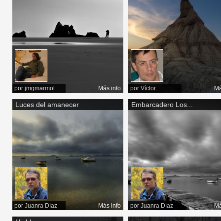
por
jmgmarmol
Más info
por
Víctor
Má
Luces del amanecer
Embarcadero Los...
por
Juanra Díaz
Más info
por
Juanra Díaz
Má