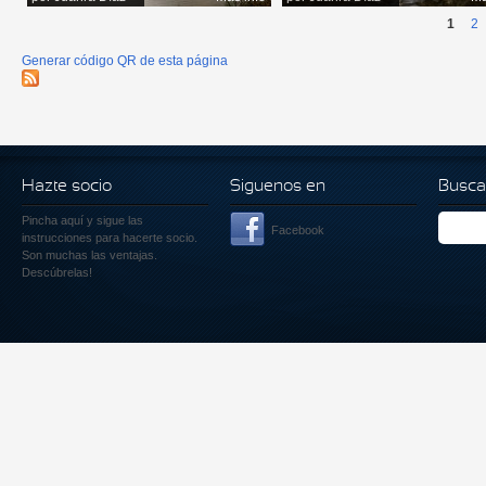
1
2
Generar código QR de esta página
Hazte socio
Siguenos en
Busca
Pincha aquí
y sigue las
Facebook
instrucciones para hacerte socio.
Son muchas las ventajas.
Descúbrelas!