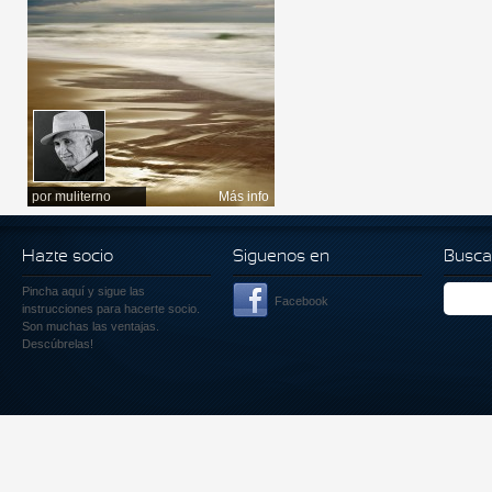
por
muliterno
Más info
Hazte socio
Siguenos en
Busca
Pincha aquí
y sigue las
Facebook
instrucciones para hacerte socio.
Son muchas las ventajas.
Descúbrelas!