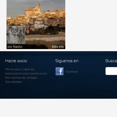
por
Naelvi
Más info
Hazte socio
Siguenos en
Busca
Pincha aquí
y sigue las
Facebook
instrucciones para hacerte socio.
Son muchas las ventajas.
Descúbrelas!