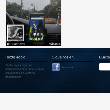
por
Sandoval
Más info
Hazte socio
Siguenos en
Busca
Pincha aquí
y sigue las
Facebook
instrucciones para hacerte socio.
Son muchas las ventajas.
Descúbrelas!