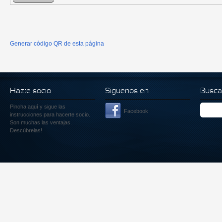
Generar código QR de esta página
Hazte socio
Siguenos en
Busca
Pincha aquí
y sigue las
Facebook
instrucciones para hacerte socio.
Son muchas las ventajas.
Descúbrelas!