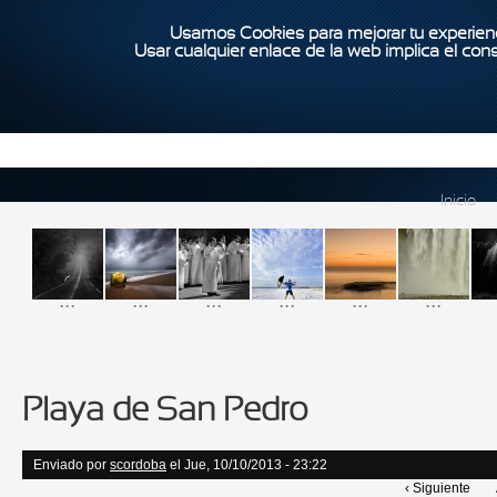
Usamos Cookies para mejorar tu experienc
Usar cualquier enlace de la web implica el con
Inicio
...
...
...
...
...
...
Playa de San Pedro
Enviado por
scordoba
el Jue, 10/10/2013 - 23:22
‹ Siguiente