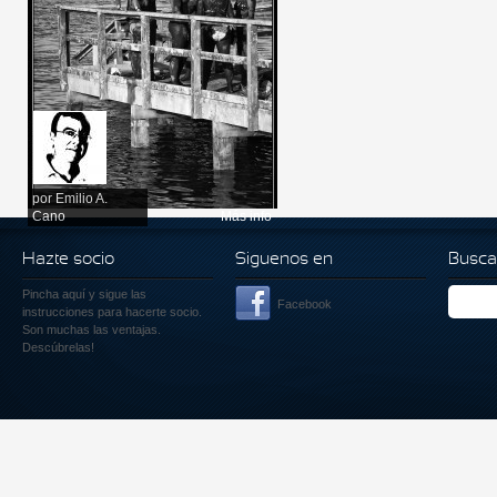
por
Emilio A.
Cano
Más info
Hazte socio
Siguenos en
Busca
Pincha aquí
y sigue las
Facebook
instrucciones para hacerte socio.
Son muchas las ventajas.
Descúbrelas!