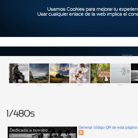
Usamos Cookies para mejorar tu experienc
Usar cualquier enlace de la web implica el con
Inicio
...
...
...
...
...
...
1/480s
Generar código QR de esta página
Dedicada a nuestro...