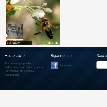
por
Naelvi
Más info
Hazte socio
Siguenos en
Busca
Pincha aquí
y sigue las
Facebook
instrucciones para hacerte socio.
Son muchas las ventajas.
Descúbrelas!