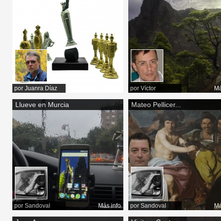
por
Juanra Díaz
Más info
por
Víctor
Má
Llueve en Murcia
Mateo Pellicer...
por
Sandoval
Más info
por
Sandoval
Má