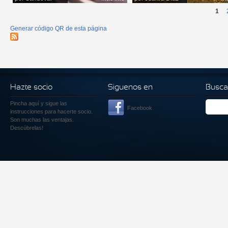
1
Generar código QR de esta página
Hazte socio
Siguenos en
Busca
Pincha aquí
y sigue las
Facebook
instrucciones para hacerte socio.
Son muchas las ventajas.
Descúbrelas!