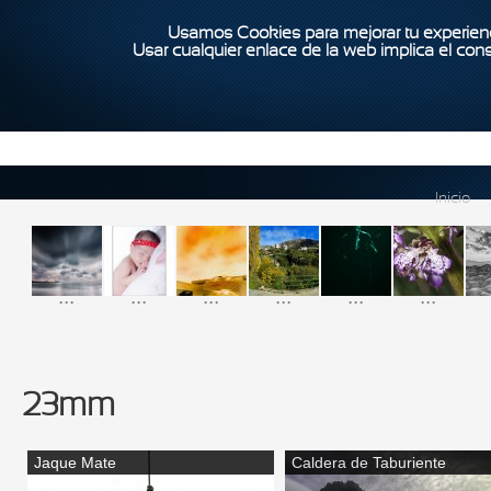
Usamos Cookies para mejorar tu experienc
Usar cualquier enlace de la web implica el con
Inicio
...
...
...
...
...
...
23mm
Jaque Mate
Caldera de Taburiente
Páginas