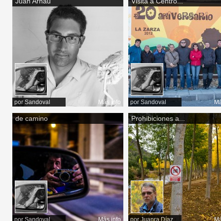
Juan Arnau
Visita a Centro...
por
Sandoval
Más info
por
Sandoval
Má
de camino
Prohibiciones a...
por
Sandoval
Más info
por
Juanra Díaz
Má