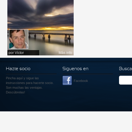
por
Víctor
Más info
Hazte socio
Siguenos en
Busca
Pincha aquí
y sigue las
Facebook
instrucciones para hacerte socio.
Son muchas las ventajas.
Descúbrelas!