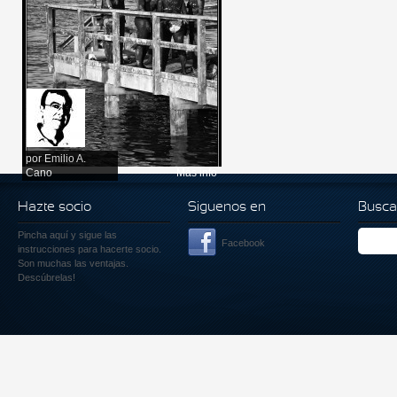
por
Emilio A.
Cano
Más info
Hazte socio
Siguenos en
Busca
Pincha aquí
y sigue las
Facebook
instrucciones para hacerte socio.
Son muchas las ventajas.
Descúbrelas!