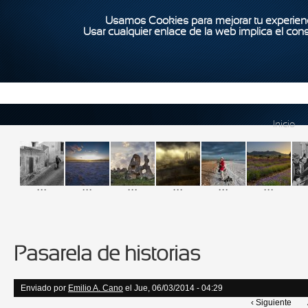
Usamos Cookies para mejorar tu experienc
Usar cualquier enlace de la web implica el con
Inicio
...
...
...
...
...
...
Pasarela de historias
Enviado por
Emilio A. Cano
el Jue, 06/03/2014 - 04:29
‹ Siguiente