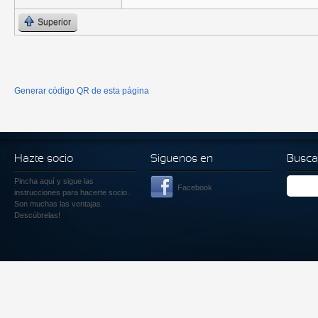
Superior
Generar código QR de esta página
Hazte socio
Siguenos en
Busca
Pincha aquí
y sigue las
Facebook
instrucciones para hacerte socio.
Son muchas las ventajas.
Descúbrelas!