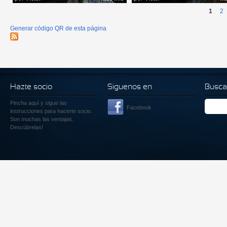
1
2
Generar código QR de esta página
Hazte socio
Siguenos en
Busca
Pincha aquí
y sigue las
Facebook
instrucciones para hacerte socio.
Son muchas las ventajas.
Descúbrelas!