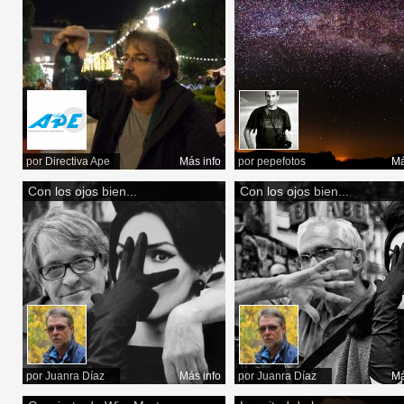
por
Directiva Ape
Más info
por
pepefotos
Má
Con los ojos bien...
Con los ojos bien...
por
Juanra Díaz
Más info
por
Juanra Díaz
Má