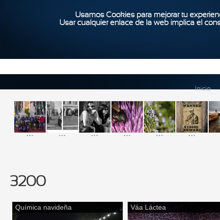
Usamos Cookies para mejorar tu experienc
Usar cualquier enlace de la web implica el con
Inicio
...
...
...
...
...
...
3200
Química navideña
Váa Láctea
Páginas