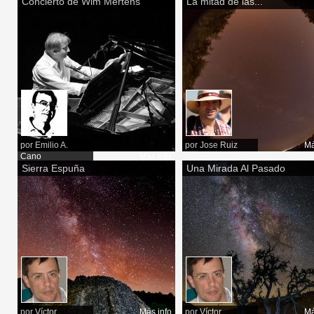
Concierto de Wim Mertens
La mitad de las...
por
Emilio A.
por
Jose Ruiz
Má
Cano
Más info
Sierra Espuña
Una Mirada Al Pasado
por
Víctor
Más info
por
Víctor
Má