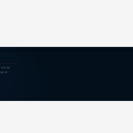
 con la
on el