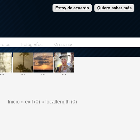
Estoy de acuerdo
Quiero saber más
Foros
Fotógrafos
Mi cuenta
...
...
...
...
Inicio
»
exif (0)
»
focallength (0)
Se encuentra usted aquí