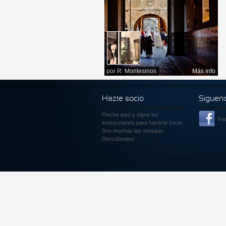
por
R. Montesinos
Más info
Hazte socio
Siguen
Pincha aquí
y sigue las
Fa
instrucciones para hacerte socio.
Son muchas las ventajas.
Descúbrelas!