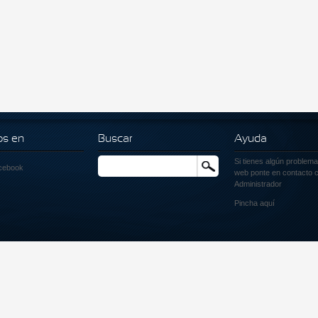
os en
Buscar
Ayuda
Si tienes algún problema
Buscar
cebook
web ponte en contacto c
Administrador
Pincha
aquí