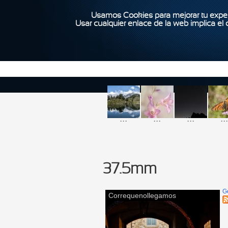
Usamos Cookies para mejorar tu exper
Usar cualquier enlace de la web implica el
...
...
...
...
37.5mm
G
Correquenollegamos