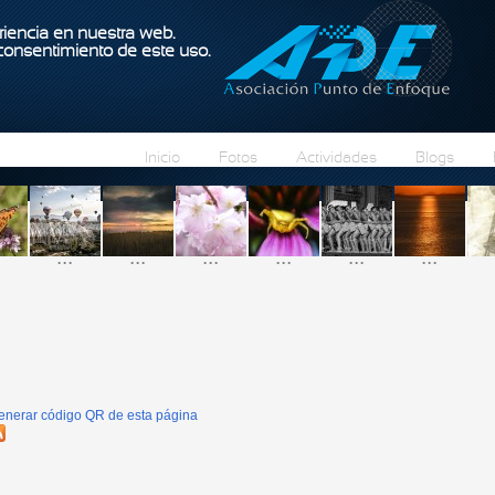
Pasar al contenido principal
iencia en nuestra web.
 consentimiento de este uso.
Inicio
Fotos
Actividades
Blogs
...
...
...
...
...
...
enerar código QR de esta página