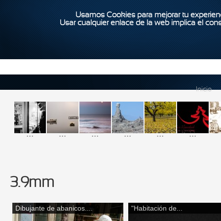
Usamos Cookies para mejorar tu experienc
Usar cualquier enlace de la web implica el con
Inicio
...
...
...
...
...
...
3.9mm
Dibujante de abanicos....
"Habitación de...