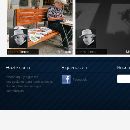
por
muliterno
Más info
por
muliterno
Má
Hazte socio
Siguenos en
Busca
Pincha aquí
y sigue las
Facebook
instrucciones para hacerte socio.
Son muchas las ventajas.
Descúbrelas!