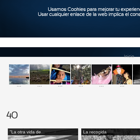
Usamos Cookies para mejorar tu experienc
Usar cualquier enlace de la web implica el con
Inicio
...
...
...
...
...
...
40
"La otra vida de...
La recogida