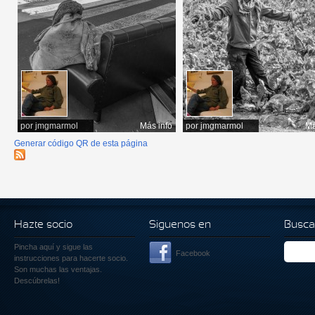
por
jmgmarmol
Más info
por
jmgmarmol
Má
Generar código QR de esta página
Hazte socio
Siguenos en
Busca
Pincha aquí
y sigue las
Facebook
instrucciones para hacerte socio.
Son muchas las ventajas.
Descúbrelas!