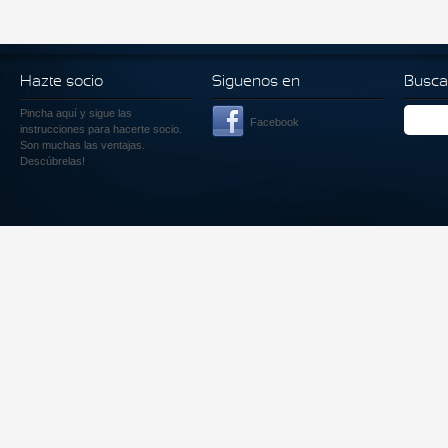
Hazte socio
Siguenos en
Busca
Pincha aquí
y sigue las
Facebook
instrucciones para hacerte socio.
Son muchas las ventajas.
Descúbrelas!