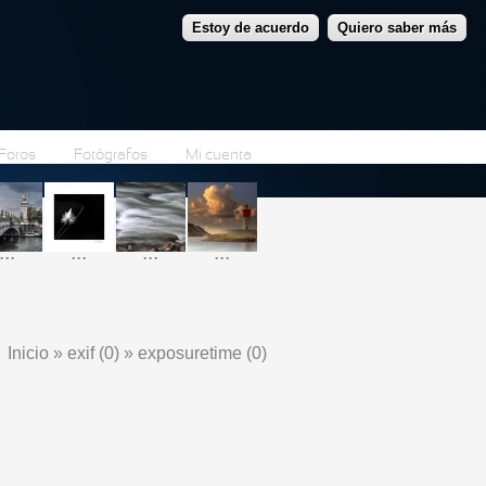
Estoy de acuerdo
Quiero saber más
Foros
Fotógrafos
Mi cuenta
...
...
...
...
Inicio
»
exif (0)
»
exposuretime (0)
Se encuentra usted aquí