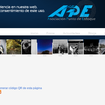
Pasar al contenido principal
iencia en nuestra web.
 consentimiento de este uso.
Inicio
Fotos
Actividades
Blogs
...
...
...
...
...
...
enerar código QR de esta página