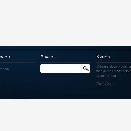
os en
Buscar
Ayuda
Si tienes algún problema
Buscar
cebook
web ponte en contacto c
Administrador
Pincha
aquí