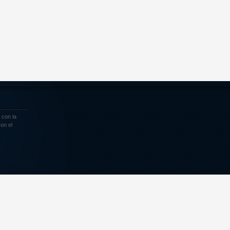
 con la
on el