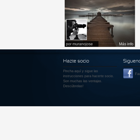
por
muranojose
Más info
Hazte socio
Siguen
Pincha aquí
y sigue las
Fa
instrucciones para hacerte socio.
Son muchas las ventajas.
Descúbrelas!