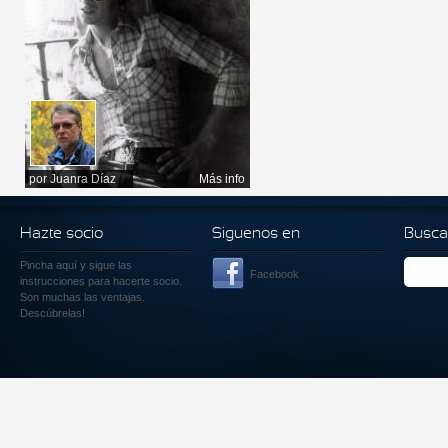
por
Juanra Díaz
Más info
Hazte socio
Siguenos en
Busca
Pincha aquí
y sigue las
Facebook
instrucciones para hacerte socio.
Son muchas las ventajas.
Descúbrelas!