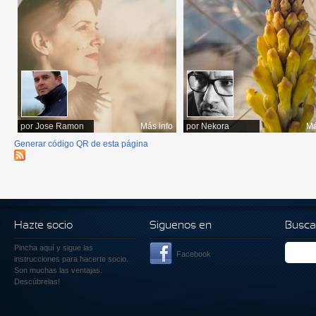
por
Jose Ramon
Más info
por
Nekora
Má
Generar código QR de esta página
Hazte socio
Siguenos en
Busca
Pincha aquí
y sigue las
Facebook
instrucciones para hacerte socio.
Son muchas las ventajas.
Descúbrelas!