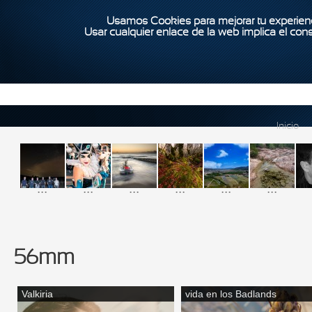
Usamos Cookies para mejorar tu experienc
Usar cualquier enlace de la web implica el con
Inicio
...
...
...
...
...
...
56mm
Valkiria
vida en los Badlands