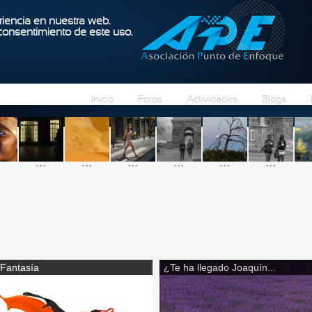
Pasar al contenido principal
iencia en nuestra web.
 consentimiento de este uso.
Inicio
Fotos
Actividades
Blogs
...
...
...
...
...
...
Fantasía
¿Te ha llegado Joaquín...