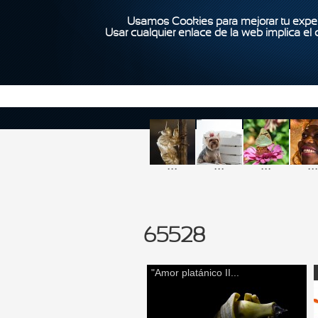
Usamos Cookies para mejorar tu exper
Usar cualquier enlace de la web implica el
...
...
...
...
65528
"Amor platánico II...