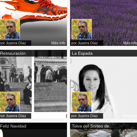
por
Juanra Díaz
Más info
por
Juanra Díaz
Más inf
Restauración
La Espada
por
Juanra Díaz
Más info
por
Juanra Díaz
Más inf
Feliz Navidad
Tolva del Sorteo de...