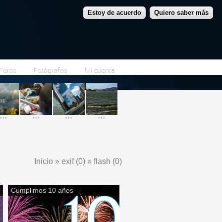
Estoy de acuerdo
Quiero saber más
Foros
Fotógrafos
Mi cuenta
...
...
...
...
Inicio
»
exif (0)
»
flash (0)
Se encuentra usted aquí
Cumplimos 10 años