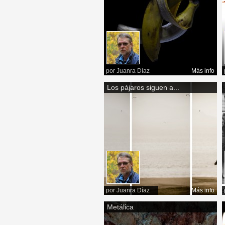
por
Juanra Díaz
Más info
Los pájaros siguen a...
por
Juanra Díaz
Más info
Metálica