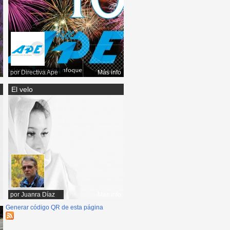
o
por
Directiva Ape
Más info
El velo
o
por
Juanra Díaz
Más info
Generar código QR de esta página