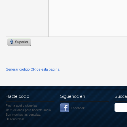
Superior
Generar código QR de esta página
Hazte socio
Siguenos en
Busca
Pincha aquí
y sigue las
Facebook
instrucciones para hacerte socio.
Son muchas las ventajas.
Descúbrelas!