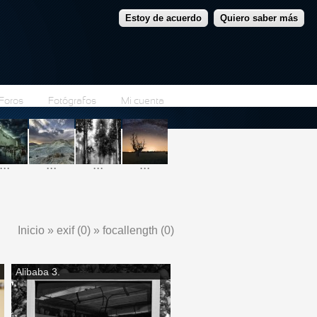
Estoy de acuerdo
Quiero saber más
Foros
Fotógrafos
Mi cuenta
...
...
...
...
Inicio
»
exif (0)
»
focallength (0)
Se encuentra usted aquí
Alibaba 3.