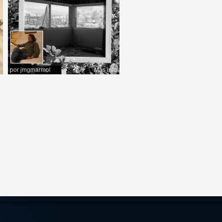
o
por
jmgmarmol
Más info