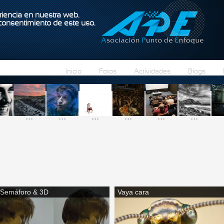
Pasar al contenido principal
iencia en nuestra web.
 consentimiento de este uso.
Inicio
Fotos
Actividades
Blogs
...
...
...
...
...
...
Semáforo & 3D
Vaya cara