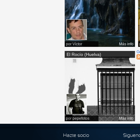
por
Víctor
Más info
G
El Rocío (Huelva)
por
pepefotos
Más info
Hazte socio
Siguen