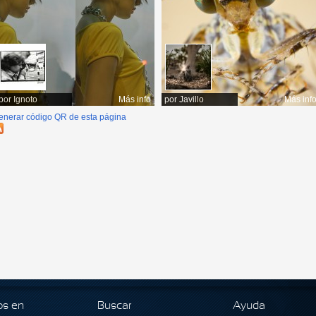
por
Ignoto
Más info
por
Javillo
Más inf
enerar código QR de esta página
os en
Buscar
Ayuda