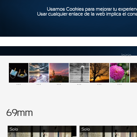
Usamos Cookies para mejorar tu experienc
Usar cualquier enlace de la web implica el con
Inicio
...
...
...
...
...
...
69mm
Solo
Solo