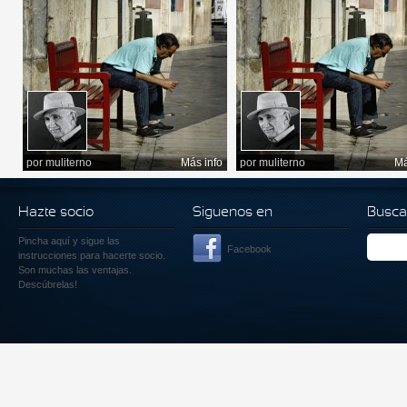
por
muliterno
Más info
por
muliterno
Má
Hazte socio
Siguenos en
Busca
Pincha aquí
y sigue las
Facebook
instrucciones para hacerte socio.
Son muchas las ventajas.
Descúbrelas!