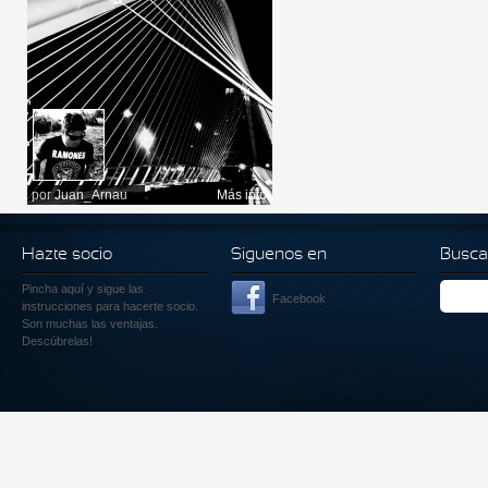
por
Juan_Arnau
Más info
Hazte socio
Siguenos en
Busca
Pincha aquí
y sigue las
Facebook
instrucciones para hacerte socio.
Son muchas las ventajas.
Descúbrelas!