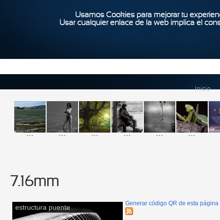
Usamos Cookies para mejorar tu experienc
Usar cualquier enlace de la web implica el con
Inicio
...
...
...
...
...
...
7.16mm
Generar código QR de esta página
estructura puente