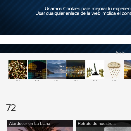
Usamos Cookies para mejorar tu experienc
Usar cualquier enlace de la web implica el con
Inicio
...
...
...
...
...
...
72
Atardecer en La Llana I
Retrato de nuestro...