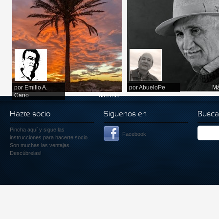
por
Emilio A.
por
AbueloPe
Má
Cano
Más info
Hazte socio
Siguenos en
Busca
Pincha aquí
y sigue las
Facebook
instrucciones para hacerte socio.
Son muchas las ventajas.
Descúbrelas!