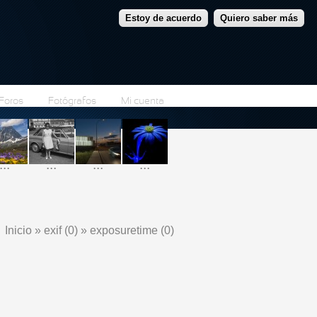
Estoy de acuerdo
Quiero saber más
Foros
Fotógrafos
Mi cuenta
...
...
...
...
Inicio
»
exif (0)
»
exposuretime (0)
Se encuentra usted aquí