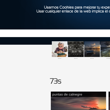
Usamos Cookies para mejorar tu exper
Usar cualquier enlace de la web implica el
...
...
...
...
73s
puntas de calnegre