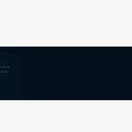
 con la
on el