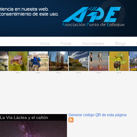
Pasar al contenido principal
iencia en nuestra web.
 consentimiento de este uso.
Inicio
Fotos
Actividades
Blogs
...
...
...
...
...
...
Generar código QR de esta página
La Vía Láctea y el cañón