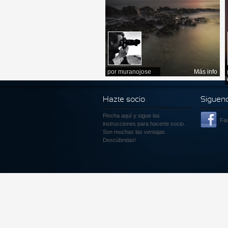
por
muranojose
Más info
Hazte socio
Siguen
Pincha aquí
y sigue las
Fa
instrucciones para hacerte socio.
Son muchas las ventajas.
Descúbrelas!