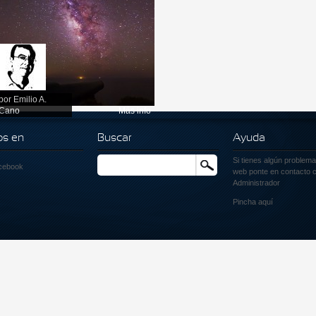
por
Emilio A.
Cano
Más info
os en
Buscar
Ayuda
Si tienes algún problema
Buscar
cebook
web ponte en contacto c
Administrador
Pincha
aquí