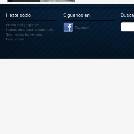
Hazte socio
Siguenos en
Busca
Pincha aquí
y sigue las
Facebook
instrucciones para hacerte socio.
Son muchas las ventajas.
Descúbrelas!