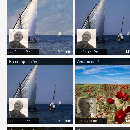
por
AbueloPe
Más info
por
AbueloPe
Má
En competición
Amapolas 2
por
AbueloPe
Más info
por
Jmalmira
Má