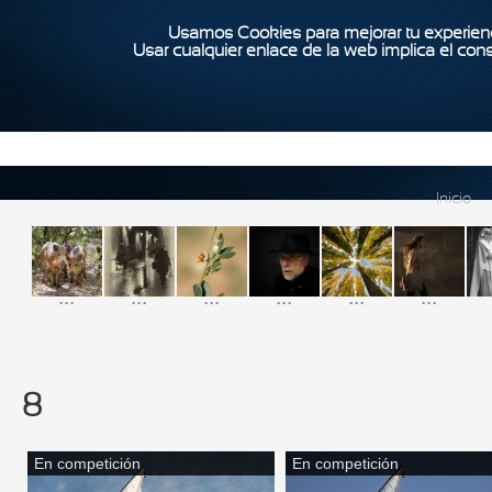
Usamos Cookies para mejorar tu experienc
Usar cualquier enlace de la web implica el con
Inicio
...
...
...
...
...
...
8
En competición
En competición