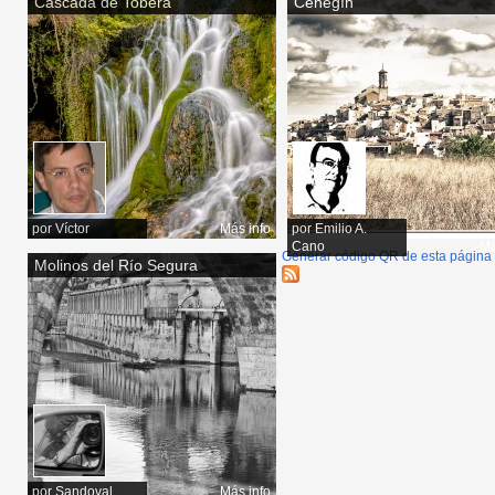
Cascada de Tobera
Cehegín
por
Víctor
Más info
por
Emilio A.
Cano
Má
Generar código QR de esta página
Molinos del Río Segura
por
Sandoval
Más info