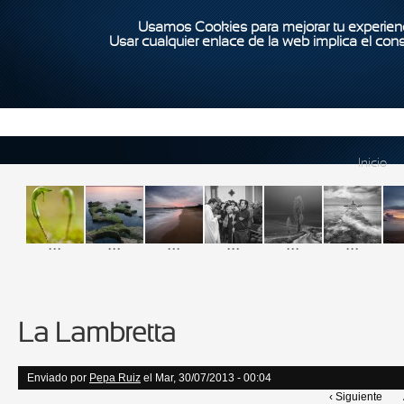
Usamos Cookies para mejorar tu experienc
Usar cualquier enlace de la web implica el con
Inicio
...
...
...
...
...
...
La Lambretta
Enviado por
Pepa Ruiz
el Mar, 30/07/2013 - 00:04
‹ Siguiente