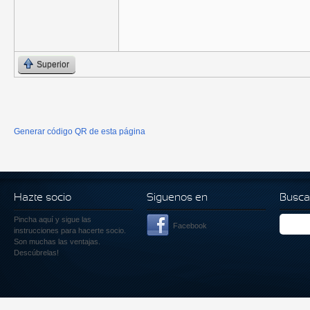
Superior
Generar código QR de esta página
Hazte socio
Siguenos en
Busca
Pincha aquí
y sigue las
Facebook
instrucciones para hacerte socio.
Son muchas las ventajas.
Descúbrelas!